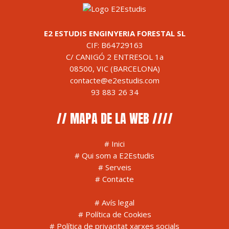
E2 ESTUDIS ENGINYERIA FORESTAL SL
CIF: B64729163
C/ CANIGÓ 2 ENTRESOL 1a
08500, VIC (BARCELONA)
contacte@e2estudis.com
93 883 26 34
// MAPA DE LA WEB ////
#
Inici
#
Qui som a E2Estudis
#
Serveis
#
Contacte
#
Avís legal
#
Política de Cookies
#
Política de privacitat xarxes socials