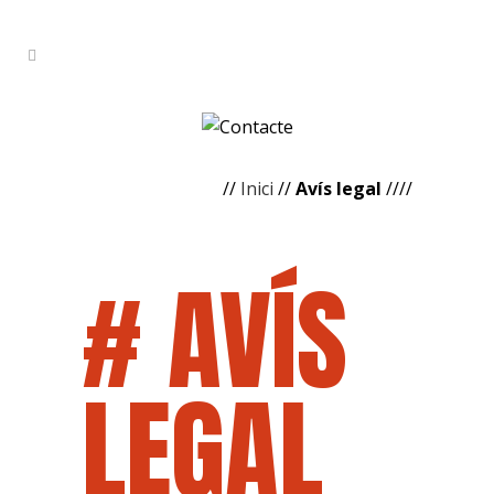
//
Inici
//
Avís legal
////
# AVÍS
LEGAL